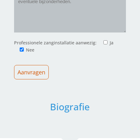
Professionele zanginstallatie aanwezig:
Ja
Nee
G
e
Biografie
l
i
e
v
e