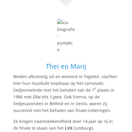
d
i
t
v
e
l
d
l
e
e
Thei en Marij
g
t
Beiden afkomstig uit en wonend in Tegelen, startten
e
hier hun muzikale loopbaan op het carnavals-
e
l
liedjesmatinée met het behalen van de 1
plaats in
a
1986 met
Dôw bôs ’t gans
. Ook hierna, op de
t
liedjesavonden in Belfeld en in Venlo, waren zij
e
succesvol met het behalen van finale-noteringen.
n
Ze kregen naamsbekendheid door 14 jaar op rij in
.
de finale te staan van het
LVK
(Limburgs