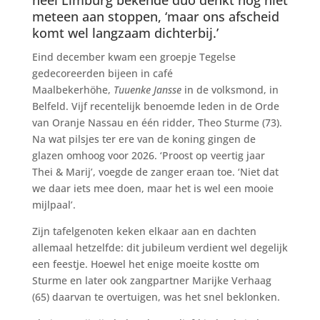
heel Limburg bekende duo denkt nog niet
meteen aan stoppen, ‘maar ons afscheid
komt wel langzaam dichterbij.’
Eind december kwam een groepje Tegelse
gedecoreerden bijeen in café
Maalbekerhöhe,
Tuuenke Jansse
in de volksmond, in
Belfeld. Vijf recentelijk benoemde leden in de Orde
van Oranje Nassau en één ridder, Theo Sturme (73).
Na wat pilsjes ter ere van de koning gingen de
glazen omhoog voor 2026. ‘Proost op veertig jaar
Thei & Marij’, voegde de zanger eraan toe. ‘Niet dat
we daar iets mee doen, maar het is wel een mooie
mijlpaal’.
Zijn tafelgenoten keken elkaar aan en dachten
allemaal hetzelfde: dit jubileum verdient wel degelijk
een feestje. Hoewel het enige moeite kostte om
Sturme en later ook zangpartner Marijke Verhaag
(65) daarvan te overtuigen, was het snel beklonken.