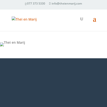
077 373 5330
info@theienmarij.com