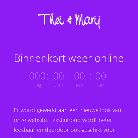
Binnenkort weer online
000
:
00
:
00
:
00
Dag
Uren
Min
Sec
Er wordt gewerkt aan een nieuwe look van
onze website. Tekstinhoud wordt beter
leesbaar en daardoor ook geschikt voor